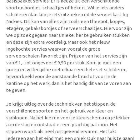
basispakket servies. Er is keuze uit een verschillende
soorten bordjes, schaaltjes of bekers. Wil je iets anders
schilderen dan kun je iets uitzoeken uit de servieskast bij
Nickies. Dit kan van alles zijn zoals een theepot, kopjes,
etagère, gebaksbordjes of serveerschaaltjes. Hiervoor zijn
we op zoek gegaan naar unieke, her te gebruiken stukken
en deze zijn extra voordelig. Maar ook het nieuw
ingekochte servies waarvan vooral de grote
serveerschalen favoriet zijn. Prijzen van het servies zijn
van € 1,- tot ongeveer € 9,50 per stuk. Kom je met een
groep en willen jullie met elkaar een hele set schilderen,
bijvoorbeeld voor de aanstaande bruid of voor in de
kantine op het werk, dan is het handig dit van te voren aan
te geven.
Je krijgt uitleg over de techniek van het stippen, de
verschillende soorten en het gebruik van kleur en
sjablonen. Na het kiezen voor je kleurschema ga je lekker
aan de slag en ontstaat er een prachtig patroon. Het
stippen wordt als heel rustgevend ervaren. Het lukt
iedereen aan het eind met een uniek stuk naar huis te gaan!