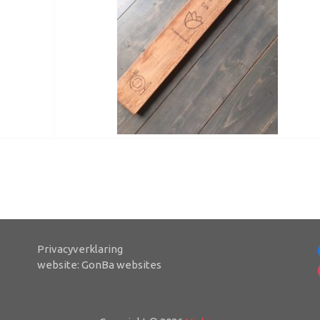
Privacyverklaring
website:
GonBa websites